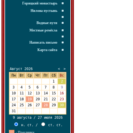
Горицкий монастырь
Нилова пустынь
Водные пути
Местные ремёсла
Написать письмо
Карта сайта
Август 2026
<
>
Пн
Вт
Ср
Чт
Пт
Сб
Вс
27
28
29
30
31
1
2
3
4
5
6
7
8
9
10
11
12
13
14
15
16
17
18
19
20
21
22
23
24
25
26
27
28
29
30
31
1
2
3
4
5
6
9 августа / 27 июля 2026
н. ст.
/
ст. ст.
- Праздники