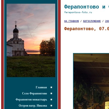
Ферапонтово и 
ferapontovo-foto.ru
НА ГЛАВНУЮ
/
БОГОСЛУЖЕНИЕ
/
20
Ферапонтово, 07.
Главная
Село Ферапонтово
Ферапонтов монастырь
Остров патр. Никона