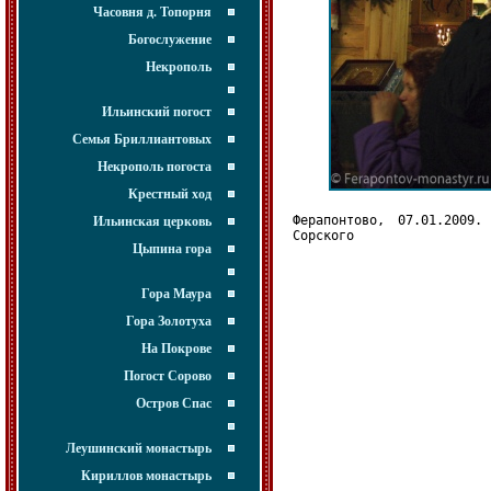
Часовня д. Топорня
Богослужение
Некрополь
Ильинский погост
Семья Бриллиантовых
Некрополь погоста
Крестный ход
Ферапонтово, 07.01.2009
Ильинская церковь
Сорского
Цыпина гора
Гора Маура
Гора Золотуха
На Покрове
Погост Сорово
Остров Спас
Леушинский монастырь
Кириллов монастырь