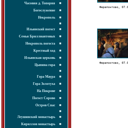
Часовня д. Топорня
Ферапонтово, 07.
Богослужение
Некрополь
Ильинский погост
Семья Бриллиантовых
Некрополь погоста
Крестный ход
Ильинская церковь
Ферапонтово, 07.
Цыпина гора
Гора Маура
Гора Золотуха
На Покрове
Погост Сорово
Остров Спас
Леушинский монастырь
Кириллов монастырь