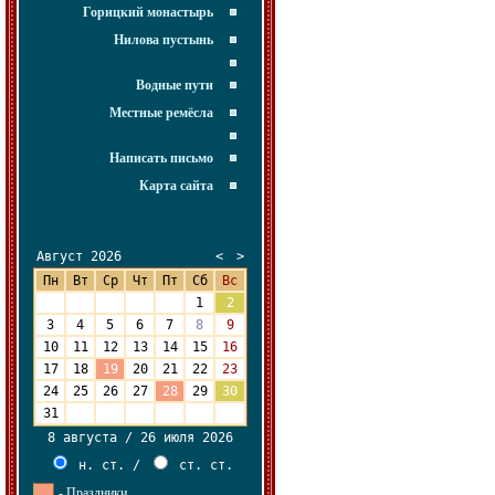
Горицкий монастырь
Нилова пустынь
Водные пути
Местные ремёсла
Написать письмо
Карта сайта
Август 2026
<
>
Пн
Вт
Ср
Чт
Пт
Сб
Вс
27
28
29
30
31
1
2
3
4
5
6
7
8
9
10
11
12
13
14
15
16
17
18
19
20
21
22
23
24
25
26
27
28
29
30
31
1
2
3
4
5
6
8 августа / 26 июля 2026
н. ст.
/
ст. ст.
- Праздники