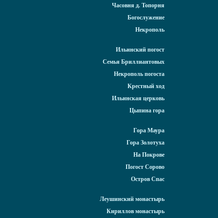
Часовня д. Топорня
Богослужение
Некрополь
Ильинский погост
Семья Бриллиантовых
Некрополь погоста
Крестный ход
Ильинская церковь
Цыпина гора
Гора Маура
Гора Золотуха
На Покрове
Погост Сорово
Остров Спас
Леушинский монастырь
Кириллов монастырь