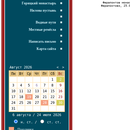
Ферапонтов мона
Горицкий монастырь
Ферапонтово, 25.
Нилова пустынь
Водные пути
Местные ремёсла
Написать письмо
Карта сайта
Август 2026
<
>
Пн
Вт
Ср
Чт
Пт
Сб
Вс
27
28
29
30
31
1
2
3
4
5
6
7
8
9
10
11
12
13
14
15
16
17
18
19
20
21
22
23
24
25
26
27
28
29
30
31
1
2
3
4
5
6
6 августа / 24 июля 2026
н. ст.
/
ст. ст.
- Праздники