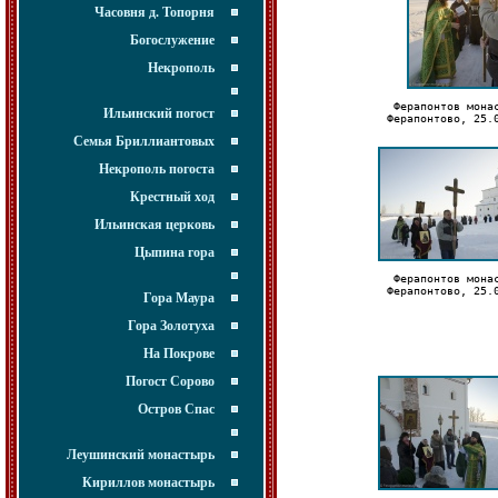
Часовня д. Топорня
Богослужение
Некрополь
Ферапонтов мона
Ильинский погост
Ферапонтово, 25.
Семья Бриллиантовых
Некрополь погоста
Крестный ход
Ильинская церковь
Цыпина гора
Ферапонтов мона
Ферапонтово, 25.
Гора Маура
Гора Золотуха
На Покрове
Погост Сорово
Остров Спас
Леушинский монастырь
Кириллов монастырь