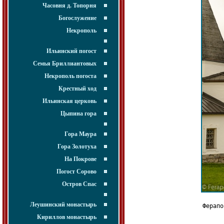
Часовня д. Топорня
Богослужение
Некрополь
Ильинский погост
Семья Бриллиантовых
Некрополь погоста
Крестный ход
Ильинская церковь
Цыпина гора
Гора Маура
Гора Золотуха
На Покрове
Погост Сорово
Остров Спас
Леушинский монастырь
Ферапо
Кириллов монастырь