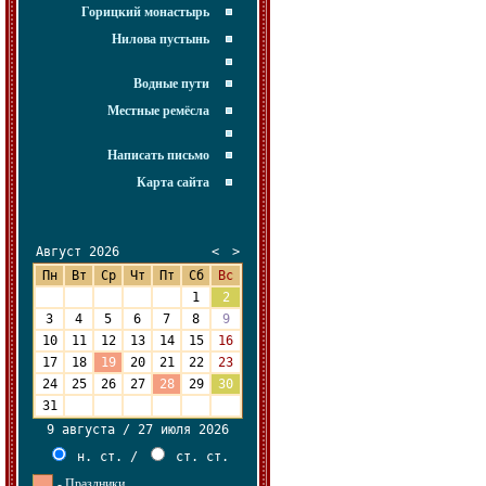
Горицкий монастырь
Нилова пустынь
Водные пути
Местные ремёсла
Написать письмо
Карта сайта
Август 2026
<
>
Пн
Вт
Ср
Чт
Пт
Сб
Вс
27
28
29
30
31
1
2
3
4
5
6
7
8
9
10
11
12
13
14
15
16
17
18
19
20
21
22
23
24
25
26
27
28
29
30
31
1
2
3
4
5
6
9 августа / 27 июля 2026
н. ст.
/
ст. ст.
- Праздники